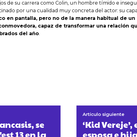
bajos de su carrera como Colin, un hombre tímido e ins
inado por una cualidad muy concreta del actor: su capac
 en pantalla, pero no de la manera habitual de un 
 conmovedora, capaz de transformar una relación q
brados del año
.
Artículo siguiente
ancasis, se
‘Kid Vereje’,
st 13 en la
esposa e hij