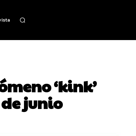
ista
nómeno ‘kink’
 de junio