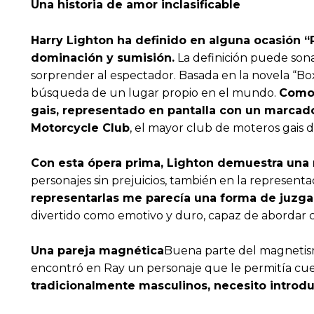
Una historia de amor inclasificable
Harry Lighton ha definido en alguna ocasión 
dominación y sumisión.
La definición puede son
sorprender al espectador. Basada en la novela “Box 
búsqueda de un lugar propio en el mundo.
Como 
gais, representado en pantalla con un marcado
Motorcycle Club
, el mayor club de moteros gais 
Con esta ópera prima, Lighton demuestra una m
personajes sin prejuicios, también en la represent
representarlas me parecía una forma de juzga
divertido como emotivo y duro, capaz de abordar c
Una pareja magnética
Buena parte del magnetismo
encontró en Ray un personaje que le permitía cue
tradicionalmente masculinos, necesito introduci