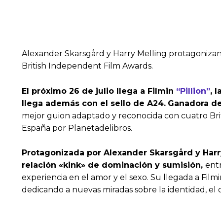
Alexander Skarsgård y Harry Melling protagonizan e
British Independent Film Awards.
El próximo 26 de julio llega a Filmin
“Pillion”
, 
llega además con el sello de A24.
Ganadora del
mejor guion adaptado y reconocida con cuatro Brit
España por Planetadelibros.
Protagonizada por Alexander Skarsgård y Harry 
relación «kink» de dominación y sumisión,
entr
experiencia en el amor y el sexo. Su llegada a F
dedicando a nuevas miradas sobre la identidad, el d