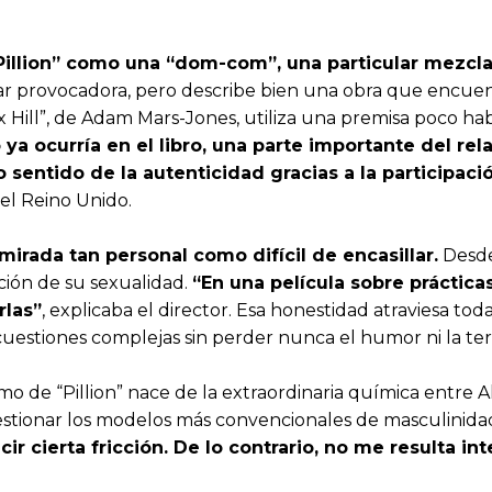
“Pillion” como una “dom-com”, una particular mezcl
ar provocadora, pero describe bien una obra que encu
Hill”, de Adam Mars-Jones, utiliza una premisa poco habit
ya ocurría en el libro, una parte importante del rel
 sentido de la autenticidad gracias a la participac
del Reino Unido.
irada tan personal como difícil de encasillar.
Desde 
ación de su sexualidad.
“En una película sobre práctica
rlas”
, explicaba el director. Esa honestidad atraviesa tod
uestiones complejas sin perder nunca el humor ni la te
 de “Pillion” nace de la extraordinaria química entre 
stionar los modelos más convencionales de masculinida
r cierta fricción. De lo contrario, no me resulta in