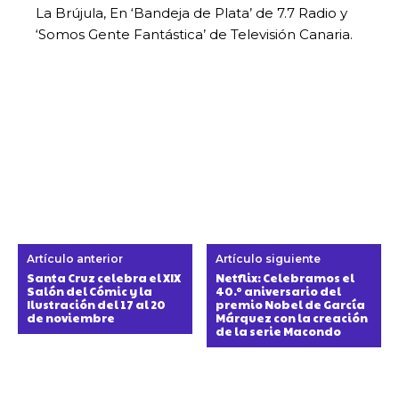
La Brújula, En ‘Bandeja de Plata’ de 7.7 Radio y
‘Somos Gente Fantástica’ de Televisión Canaria.
Artículo anterior
Artículo siguiente
Santa Cruz celebra el XIX
Netflix: Celebramos el
Salón del Cómic y la
40.º aniversario del
Ilustración del 17 al 20
premio Nobel de García
de noviembre
Márquez con la creación
de la serie Macondo