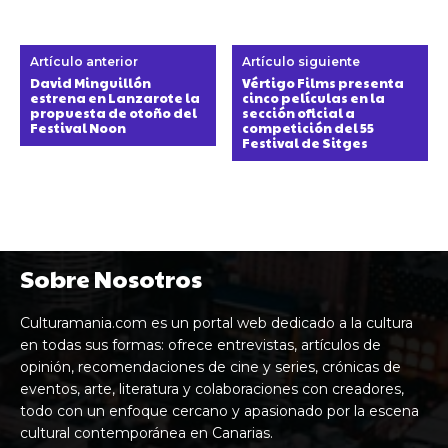
Artículo anterior
Artículo siguiente
David Minguillón
Vértigo Films presenta
estrena en Lanzarote la
cinco películas en la
propuesta de otoño del
sección oficial a
Festival Noon
competición del 55
Festival de Sitges
Sobre Nosotros
Culturamania.com es un portal web dedicado a la cultura
en todas sus formas: ofrece entrevistas, artículos de
opinión, recomendaciones de cine y series, crónicas de
eventos, arte, literatura y colaboraciones con creadores,
todo con un enfoque cercano y apasionado por la escena
cultural contemporánea en Canarias.