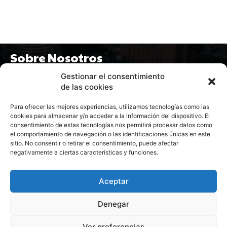
Sobre Nosotros
Gestionar el consentimiento
Culturamania.com es un portal web dedicado a la cultura
de las cookies
en todas sus formas: ofrece entrevistas, artículos de
opinión, recomendaciones de cine y series, crónicas de
Para ofrecer las mejores experiencias, utilizamos tecnologías como las
eventos, arte, literatura y colaboraciones con creadores,
cookies para almacenar y/o acceder a la información del dispositivo. El
todo con un enfoque cercano y apasionado por la escena
consentimiento de estas tecnologías nos permitirá procesar datos como
el comportamiento de navegación o las identificaciones únicas en este
cultural contemporánea en Canarias.
sitio. No consentir o retirar el consentimiento, puede afectar
negativamente a ciertas características y funciones.
Aceptar
Denegar
Ver preferencias