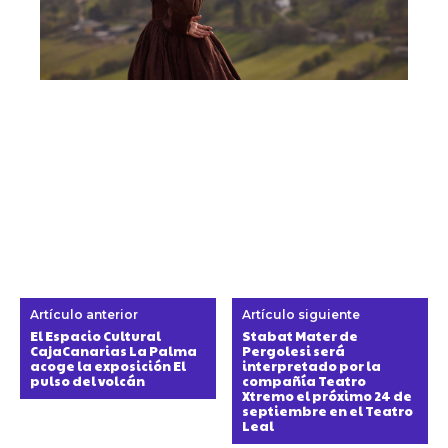
Artículo anterior
Artículo siguiente
El Espacio Cultural
Stabat Mater de
CajaCanarias La Palma
Pergolesi será
acoge la exposición El
interpretado por la
pulso del volcán
compañía Teatro
Xtremo el próximo 24 de
septiembre en el Teatro
Leal