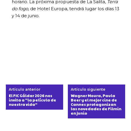
horario. La próxima propuesta de La Salita,
Terra
do fogo,
de Hotel Europa, tendrá lugar los días 13
y 14 de junio.
Artículo anterior
Artículo siguiente
El FIC Gáldar 2026 nos
Wagner Moura, Paula
invita a “la película de
Beer y el mejor cine de
nuestra vida”
Cannes protagonizan
las novedades de Filmin
en junio