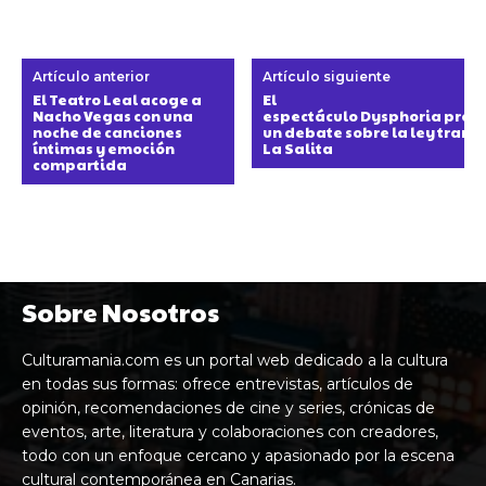
Artículo anterior
Artículo siguiente
El Teatro Leal acoge a
El
Nacho Vegas con una
espectáculo Dysphoria prop
noche de canciones
un debate sobre la ley trans 
íntimas y emoción
La Salita
compartida
Sobre Nosotros
Culturamania.com es un portal web dedicado a la cultura
en todas sus formas: ofrece entrevistas, artículos de
opinión, recomendaciones de cine y series, crónicas de
eventos, arte, literatura y colaboraciones con creadores,
todo con un enfoque cercano y apasionado por la escena
cultural contemporánea en Canarias.