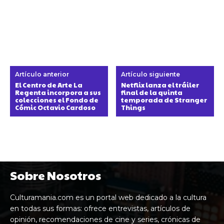
Artículo anterior
Artículo siguiente
El Centro de Arte La
Netflix lanza el tráiler
Regenta incorpora a sus
final de la quinta
colecciones el Fondo de
temporada de Stranger
Cómic Octavio Cardoso
Things
Sobre Nosotros
Culturamania.com es un portal web dedicado a la cultura
en todas sus formas: ofrece entrevistas, artículos de
opinión, recomendaciones de cine y series, crónicas de