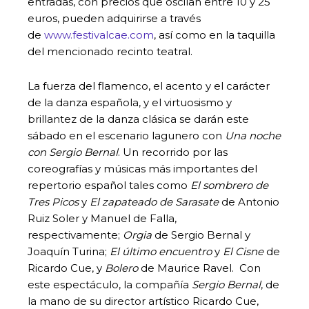
entradas, con precios que oscilan entre 10 y 25
euros, pueden adquirirse a través
de
www.festivalcae.com
, así como en la taquilla
del mencionado recinto teatral.
La fuerza del flamenco, el acento y el carácter
de la danza española, y el virtuosismo y
brillantez de la danza clásica se darán este
sábado en el escenario lagunero con
Una noche
con Sergio Bernal
. Un recorrido por las
coreografías y músicas más importantes del
repertorio español tales como
El sombrero de
Tres Picos
y
El zapateado de Sarasate
de Antonio
Ruiz Soler y Manuel de Falla,
respectivamente;
Orgia
de Sergio Bernal y
Joaquín Turina;
El último encuentro
y
El Cisne
de
Ricardo Cue, y
Bolero
de Maurice Ravel. Con
este espectáculo, la compañía
Sergio Bernal
, de
la mano de su director artístico Ricardo Cue,