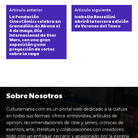
Artículo anterior
Artículo siguiente
La Fundación
Isabella Rossellini
Cine+Cómics celebra en
abrirá la tercera edición
Granadilla de Abona el
de Veranos del Taoro
4 de mayo, Día
Internacional de Star
Wars, con una gran
exposición y una
proyección de cortos
sobre la saga
Sobre Nosotros
Culturamania.com es un portal web dedicado a la cultura
en todas sus formas: ofrece entrevistas, artículos de
opinión, recomendaciones de cine y series, crónicas de
eventos, arte, literatura y colaboraciones con creadores,
todo con un enfoque cercano y apasionado por la escena