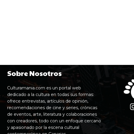
Sobre Nosotros
Culturamania.com es un portal web
dedicado a la cultura en todas sus formas:
ofrece entrevistas, artículos de opinión,
recomendaciones de cine y series, crónicas
de eventos, arte, literatura y colaboraciones
con creadores, todo con un enfoque cercano
y apasionado por la escena cultural
contemporánea en Canarias.