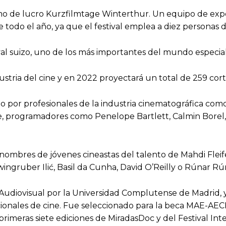
nimo de lucro Kurzfilmtage Winterthur. Un equipo de exper
te todo el año, ya que el festival emplea a diez persona
val suizo, uno de los más importantes del mundo especial
dustria del cine y en 2022 proyectará un total de 259 cor
 por profesionales de la industria cinematográfica como 
rde, programadores como Penelope Bartlett, Calmin Borel
s nombres de jóvenes cineastas del talento de Mahdi Fle
wingruber Ilić, Basil da Cunha, David O’Reilly o Rúnar Rú
Audiovisual por la Universidad Complutense de Madrid, 
cionales de cine. Fue seleccionado para la beca MAE-AE
rimeras siete ediciones de MiradasDoc y del Festival Int