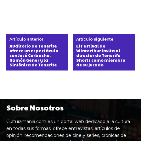
Artículo anterior
Artículo siguiente
Auditorio de Tenerife
El Festival de
ofrece un espectáculo
Winterthur invita al
con José Corbacho,
director de Tenerife
Ramón Gener y la
Shorts como miembro
Sinfónica de Tenerife
de su jurado
Sobre Nosotros
Culturamania.com es un portal web dedicado a la cultura
en todas sus formas: ofrece entrevistas, artículos de
opinión, recomendaciones de cine y series, crónicas de