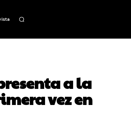
ista
presenta a la
rimera vez en