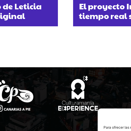
de Leticia
El proyecto 
riginal
tiempo real 
Para ofrecer las