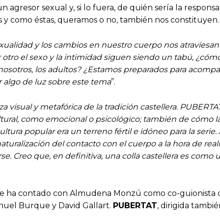
 agresor sexual y, si lo fuera, de quién sería la responsabi
ales y como éstas, queramos o no, también nos constituyen.
exualidad y los cambios en nuestro cuerpo nos atraviesan
r otro el sexo y la intimidad siguen siendo un tabú, ¿cóm
nosotros, los adultos? ¿Estamos preparados para acompañ
r algo de luz sobre este tema
”.
erza visual y metafórica de la tradición castellera. PUBER
cultural, como emocional o psicológico; también de cómo l
ultura popular era un terreno fértil e idóneo para la seri
a naturalización del contacto con el cuerpo a la hora de rea
e. Creo que, en definitiva, una colla castellera es como
ue ha contado con Almudena Monzú como co-guionista de t
nuel Burque y David Gallart.
PUBERTAT
, dirigida tambi