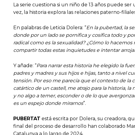
La serie cuestiona si un niño de 13 años puede ser un
vez, la historia explora las relaciones paterno-fili
En palabras de Leticia Dolera: “
En la pubertad, la s
donde por un lado se pornifica y cosifica todo y po
radical como es la sexualidad? ¿Cómo lo hacemos 
compartir todas estas inquietudes e intentar arroja
Y añade: “
Para narrar esta historia he elegido la fu
padres y madres y sus hijos e hijas, tanto a nivel 
tensión. Por eso me parecía que el contexto de la c
catártico de un castell, me atrajo para la historia, l
y no algo a temer, esconder o de lo que avergonzars
es un espejo donde mirarnos
”.
PUBERTAT
está escrita por Dolera, su creadora, q
final del proceso de desarrollo han colaborado Ma
Catalunya a lo largo de 2024.