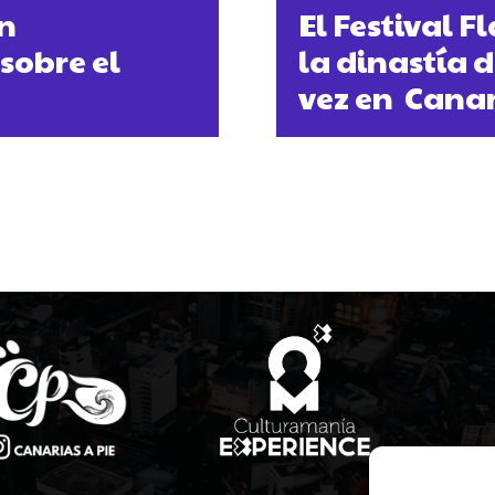
un
El Festival 
sobre el
la dinastía 
vez en Cana