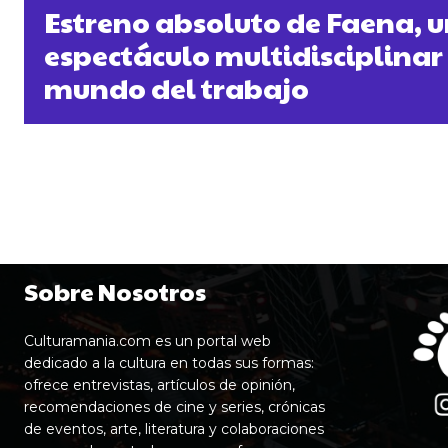
Estreno absoluto de Faena, 
espectáculo multidisciplinar 
mundo del trabajo
Sobre Nosotros
Culturamania.com es un portal web
dedicado a la cultura en todas sus formas:
ofrece entrevistas, artículos de opinión,
recomendaciones de cine y series, crónicas
de eventos, arte, literatura y colaboraciones