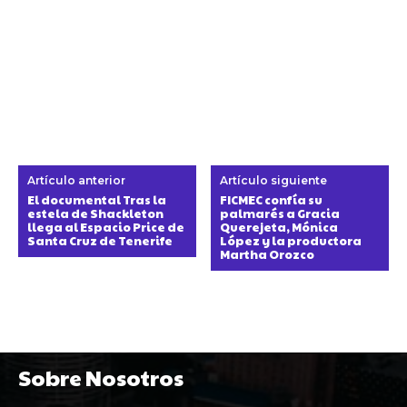
Artículo anterior
Artículo siguiente
El documental Tras la
FICMEC confía su
estela de Shackleton
palmarés a Gracia
llega al Espacio Price de
Querejeta, Mónica
Santa Cruz de Tenerife
López y la productora
Martha Orozco
Sobre Nosotros