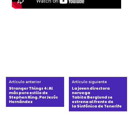
Artículo anterior
Artículo siguiente
Stranger Things 4: Al
La joven directora
más puro estilo de
noruega
Stephen King. Por Jesús
Tabita Berglund se
Hernández
estrena al frente de
la Sinfónica de Tenerife