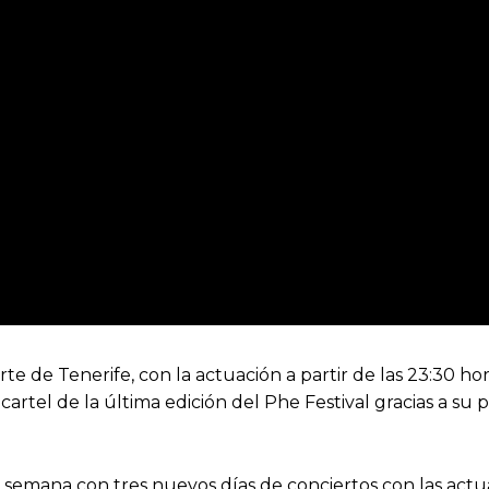
 norte de Tenerife, con la actuación a partir de las 23:30 
artel de la última edición del Phe Festival gracias a su 
 semana con tres nuevos días de conciertos con las actu