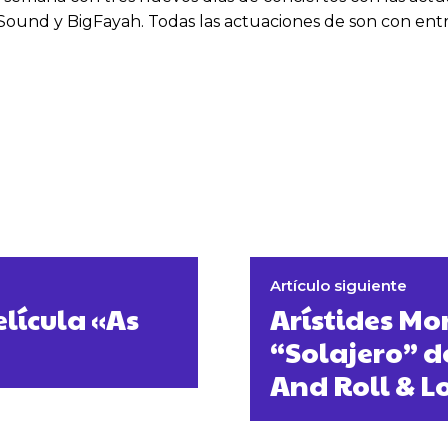
ound y BigFayah. Todas las actuaciones de son con entr
Artículo siguiente
lícula «As
Arístides Mo
“Solajero” de
And Roll & L