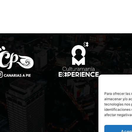
Para ofrecer las
almacenar y/o ac
tecnologías nos 
identificaciones 
afectar negativa
Acep