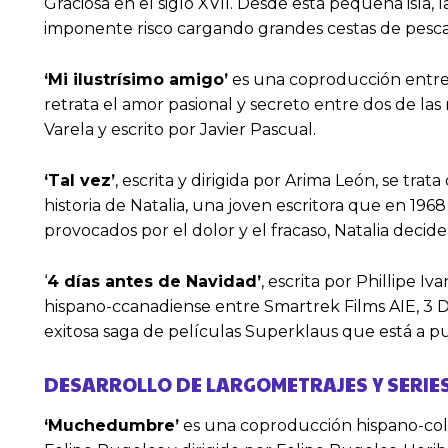
Graciosa en el siglo XVII. Desde esta pequeña isla
imponente risco cargando grandes cestas de pesca
‘Mi ilustrísimo amigo’
es una coproducción entre M
retrata el amor pasional y secreto entre dos de las
Varela y escrito por Javier Pascual.
‘Tal vez’
, escrita y dirigida por Arima León, se tr
historia de Natalia, una joven escritora que en 19
provocados por el dolor y el fracaso, Natalia decide 
‘
4 días antes de Navidad’
, escrita por Phillipe 
hispano-ccanadiense entre Smartrek Films AIE, 3 Do
exitosa saga de películas Superklaus que está a p
DESARROLLO DE LARGOMETRAJES Y SERIE
‘Muchedumbre’
es una coproducción hispano-colo