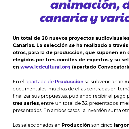
animación, d
canaria y vario
Un total de 28 nuevos proyectos audiovisuales,
Canarias. La selección se ha realizado a travé
otros, para la de producción, que suponen en 
elegidos por tres comités de expertos y su sel
en
www.icdcultural.org
(apartado Convocatoria
En el
apartado de
Producción
se subvencionan
n
documentales, muchas de ellas centradas en temátic
finalizar sus propuestas, pudiendo recibir el pag
tres series
, entre un total de 32 presentados; mi
presentados. En ambos casos, la inversión suma ot
Los seleccionados en
Producción
son cinco
largo