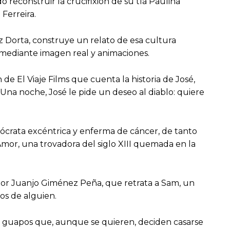
reconstruir la crucifixión de su tía Paulina
Ferreira.
 Dorta, construye un relato de esa cultura
, mediante imagen real y animaciones.
de El Viaje Films que cuenta la historia de José,
a noche, José le pide un deseo al diablo: quiere
stócrata excéntrica y enferma de cáncer, de tanto
mor, una trovadora del siglo XIII quemada en la
por Juanjo Giménez Peña, que retrata a Sam, un
os de alguien.
y guapos que, aunque se quieren, deciden casarse