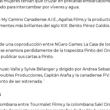
, las mujeres tenían que cruzar en precarias embarcacion
do para intercambiar por víveres y agua.
y Camino Canadiense A.I.E., Agallas Films y la producto
 mentes más brillantes del siglo XIX: Benito Pérez Galdós
ata de una coproducción entre NGaro Games: La Casa de los
68 se enamora perdidamente de la trapecista Pinito del O
publicar sus cartas a Pinito.
Ivanusic-Valle y Sylvie Bélanger y dirigido por Andrea Seb
ubles Producciones, Capitán Araña y la canadiense P.V.P. 
unto de ser estrenada.´
S
mbiana entre Tourmalet Films y la colombiana Sakí Cin