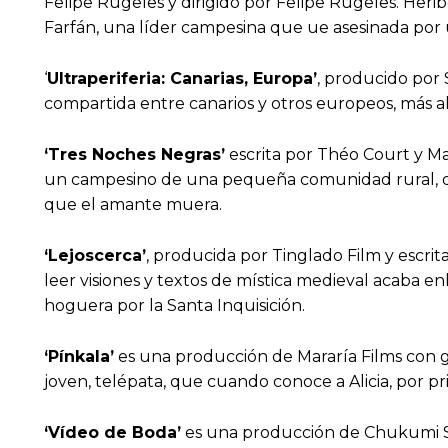
Felipe Rugeles y dirigido por Felipe Rugeles. Heri
Farfán, una líder campesina que ue asesinada por
‘
Ultraperiferia: Canarias, Europa’
, producido por
compartida entre canarios y otros europeos, más all
‘Tres Noches Negras’
escrita por Théo Court y Mar
un campesino de una pequeña comunidad rural, que
que el amante muera.
‘Lejoscerca’
, producida por Tinglado Film y escrit
leer visiones y textos de mística medieval acaba 
hoguera por la Santa Inquisición.
‘Pínkala’
es una producción de Mararía Films con 
joven, telépata, que cuando conoce a Alicia, por pr
‘Vídeo de Boda’
es una producción de Chukumi Stu