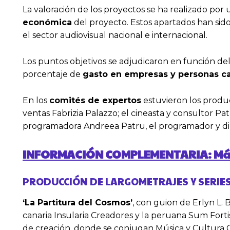
La valoración de los proyectos se ha realizado por 
económica
del proyecto. Estos apartados han sido
el sector audiovisual nacional e internacional.
Los puntos objetivos se adjudicaron en función de
porcentaje de
gasto en empresas y personas ca
En los
comités de expertos
estuvieron los produc
ventas Fabrizia Palazzo; el cineasta y consultor Pa
programadora Andreea Patru, el programador y dire
INFORMACIÓN COMPLEMENTARIA: Más d
PRODUCCIÓN DE LARGOMETRAJES Y SERIE
‘La Partitura del Cosmos’
, con guion de Erlyn L.
canaria Insularia Creadores y la peruana Sum Fort
de creación, donde se conjugan Música y Cultura Ci