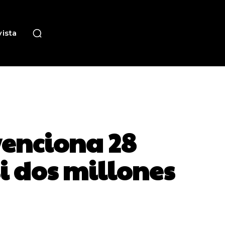
ista
venciona 28
i dos millones