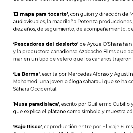
‘
El mapa para tocarte’
, con guion y dirección de
audiovisuales, la madrileña Potenza producciones 
diez años, de seguimiento, de acompañamiento, de
‘Pescadores del desierto’
de Ayoze O’Shanahan C
y la productora canadiense Azabache Films que abo
mar en un tipo de velero que los canarios trajeron 
‘La Berma’
, escrita por Mercedes Afonso y Agust
Mohamed, una joven bióloga saharaui que se ha con
Sáhara Occidental.
‘
Musa paradisíaca’
, escrito por Guillermo Cubill
que explica el plátano como símbolo y muestra cómo
‘Bajo Risco’
, coproducción entre por El Viaje Film