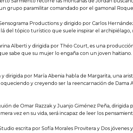
berto Sarmiento recorre las montañas de Jordán buscando 
 un grupo paramilitar comandado por el gamonal Roque 
 Sensograma Productions y dirigido por Carlos Hernández
á del tópico turístico que suele inspirar el archipiélago
ina Alberti y dirigida por Théo Court, es una producción 
 sabe que su mujer lo engaña con un joven haitiano. Un
a y dirigida por María Abenia habla de Margarita, una ari
enloqueciendo y creyendo ser la reencarnación de Dama A
guión de Omar Razzak y Juanjo Giménez Peña, dirigida 
imera vez en su vida, será incapaz de leer los pensamient
dio escrita por Sofía Morales Provitera y Dos jóvenes 