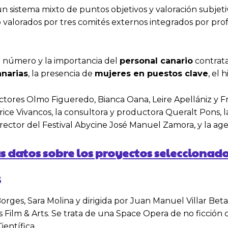
un sistema mixto de puntos objetivos y valoración subjeti
 valorados por tres comités externos integrados por prof
l número y la importancia del
personal canario
contrata
narias
, la presencia de
mujeres en puestos clave
, el 
tores Olmo Figueredo, Bianca Oana, Leire Apellániz y Fran
trice Vivancos, la consultora y productora Queralt Pons, l
ctor del Festival Abycine José Manuel Zamora, y la agen
atos sobre los proyectos seleccionad
S
 Borges, Sara Molina y dirigida por Juan Manuel Villar B
is Film & Arts. Se trata de una Space Opera de no ficció
entífica.