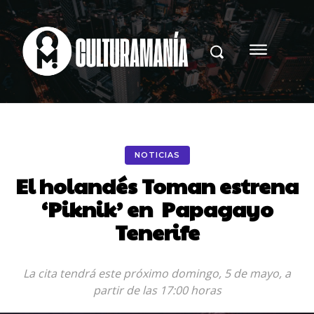
NOTICIAS
El holandés Toman estrena
‘Piknik’ en Papagayo
Tenerife
La cita tendrá este próximo domingo, 5 de mayo, a
partir de las 17:00 horas