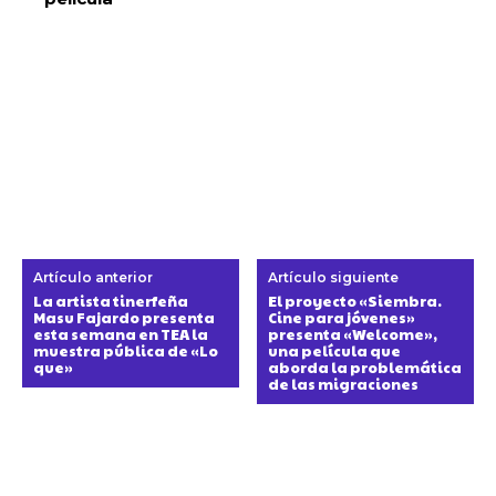
Artículo anterior
Artículo siguiente
La artista tinerfeña
El proyecto «Siembra.
Masu Fajardo presenta
Cine para jóvenes»
esta semana en TEA la
presenta «Welcome»,
muestra pública de «Lo
una película que
que»
aborda la problemática
de las migraciones