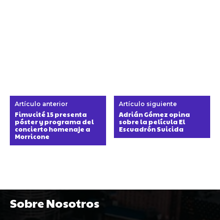
Artículo anterior
Artículo siguiente
Fimucité 15 presenta
Adrián Gómez opina
póster y programa del
sobre la película El
concierto homenaje a
Escuadrón Suicida
Morricone
Sobre Nosotros