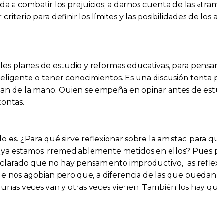
 a combatir los prejuicios; a darnos cuenta de las «tram
 criterio para definir los límites y las posibilidades de los
ales planes de estudio y reformas educativas, para pensa
 inteligente o tener conocimientos. Es una discusión tont
i van de la mano. Quien se empeña en opinar antes de estu
tontas.
 lo es. ¿Para qué sirve reflexionar sobre la amistad para
 si ya estamos irremediablemente metidos en ellos? Pues 
Aclarado que no hay pensamiento improductivo, las refle
que nos agobian pero que, a diferencia de las que puedan
unas veces van y otras veces vienen. También los hay q