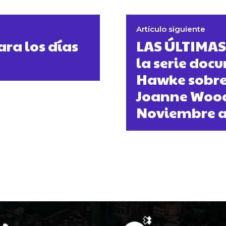
Artículo siguiente
ara los días
LAS ÚLTIMA
la serie doc
Hawke sobre
Joanne Wood
Noviembre 