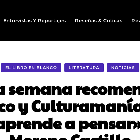
Entrevistas Y Reportajes
Reseñas & Críticas
Rev
EL LIBRO EN BLANCO
LITERATURA
NOTICIAS
 la semana recome
co y Culturamanía
 aprende a pensar»