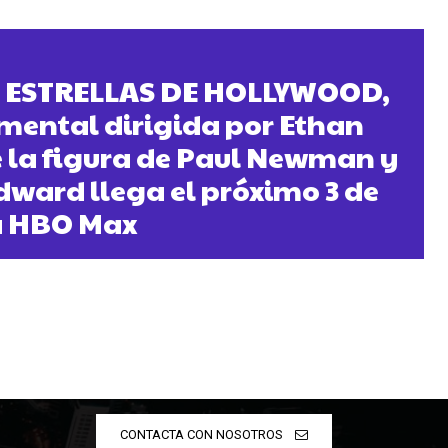
S ESTRELLAS DE HOLLYWOOD,
umental dirigida por Ethan
 la figura de Paul Newman y
ward llega el próximo 3 de
a HBO Max
CONTACTA CON NOSOTROS