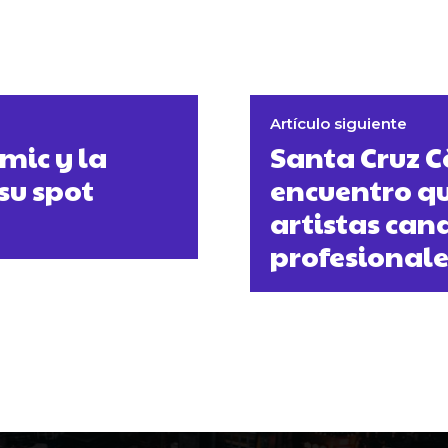
Artículo siguiente
mic y la
Santa Cruz C
su spot
encuentro qu
artistas can
profesionale