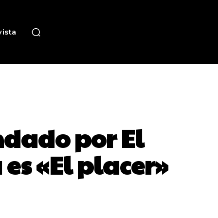
ista
ndado por El
es «El placer»