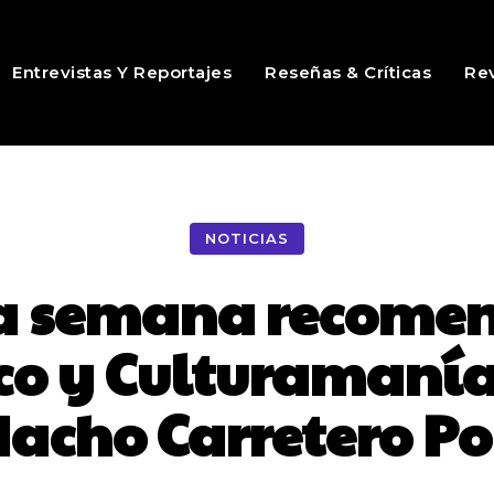
Entrevistas Y Reportajes
Reseñas & Críticas
Rev
NOTICIAS
 la semana recome
co y Culturamanía
acho Carretero P