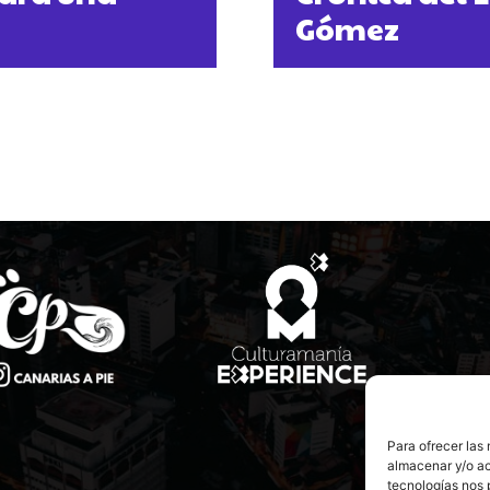
Gómez
Para ofrecer las
almacenar y/o ac
tecnologías nos 