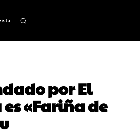
ista
ndado por El
 es «Fariña de
ou