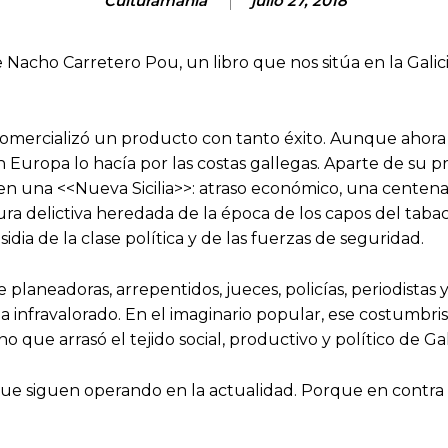
Culturamanía
julio 27, 2018
Nacho Carretero Pou, un libro que nos sitúa en la Galici
a comercializó un producto con tanto éxito. Aunque ahora 
Europa lo hacía por las costas gallegas. Aparte de su pri
en una <<Nueva Sicilia>>: atraso económico, una centenari
ura delictiva heredada de la época de los capos del tabac
dia de la clase política y de las fuerzas de seguridad.
de planeadoras, arrepentidos, jueces, policías, periodist
a infravalorado. En el imaginario popular, ese costumbri
que arrasó el tejido social, productivo y político de Gali
 que siguen operando en la actualidad. Porque en contra d