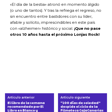
«El día de la bestia» atronó en momento álgido
(o uno de tantos). Y tras la refriega el regreso, no
sin encuentro entre bastidores con su líder,
afable y solícito, imprescindibles en este país
con «alzheimer» histórico y social.
¡Que no pase
otros 10 años hasta el próximo Lonjas Rock!
Artículo anterior
Artículo siguiente
El libro de la semana
“100 días de soledad”
recomendado por El
despide el ciclo de la
Libro en Blanco y
Filmoteca CajaCanarias