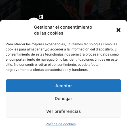
Gestionar el consentimiento
de las cookies
Para ofrecer las mejores experiencias, utilizamos tecnologías como las
cookies para almacenar y/o acceder a la información del dispositivo. El
consentimiento de estas tecnologías nos permitirá procesar datos como
el comportamiento de navegación o las identificaciones únicas en este
sitio. No consentir o retirar el consentimiento, puede afectar
negativamente a ciertas características y funciones.
CONTACTA CON NOSOTROS
POLÍTICA DE PRIVACIDAD
Aceptar
Denegar
POLÍTICA DE COOKIES
Ver preferencias
© 2026 Todos los derechos reservados. Culturamanía
Política de cookies