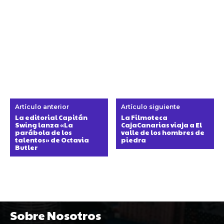
Artículo anterior
Artículo siguiente
La editorial Capitán
La Filmoteca
Swing lanza «La
CajaCanarias viaja a El
parábola de los
valle de los hombres de
talentos» de Octavia
piedra
Butler
Sobre Nosotros