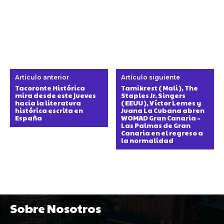
Artículo anterior
Artículo siguiente
Tacoronte Histórica
Tamikrest (Mali), The
mira desde este jueves
Staples Jr. Singers
hacia la literatura
(EEUU), Víctor Lemes y
histórica escrita en
Juana La Cubana abren
España
WOMAD Gran Canaria –
Las Palmas de Gran
Canaria en el regreso a
la normalidad
Sobre Nosotros