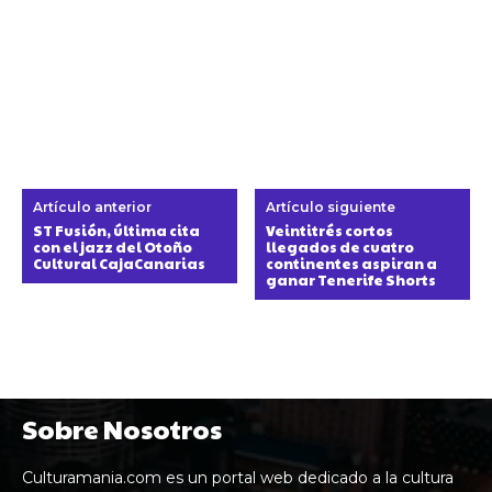
Artículo anterior
Artículo siguiente
ST Fusión, última cita
Veintitrés cortos
con el jazz del Otoño
llegados de cuatro
Cultural CajaCanarias
continentes aspiran a
ganar Tenerife Shorts
Sobre Nosotros
Culturamania.com es un portal web dedicado a la cultura