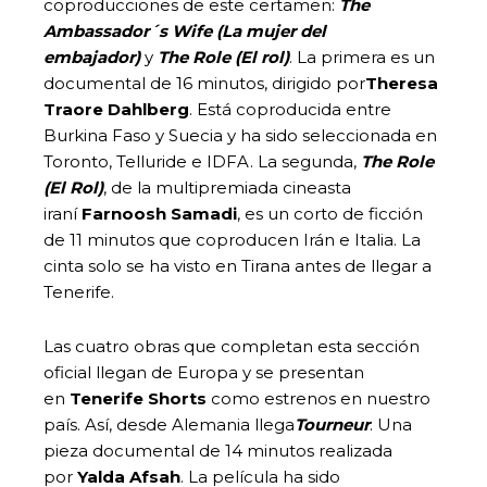
coproducciones de este certamen:
The
Ambassador´s Wife (La mujer del
embajador)
y
The Role (El rol)
. La primera es un
documental de 16 minutos, dirigido por
Theresa
Traore Dahlberg
. Está coproducida entre
Burkina Faso y Suecia y ha sido seleccionada en
Toronto, Telluride e IDFA. La segunda,
The Role
(El Rol)
, de la multipremiada cineasta
iraní
Farnoosh Samadi
, es un corto de ficción
de 11 minutos que coproducen Irán e Italia. La
cinta solo se ha visto en Tirana antes de llegar a
Tenerife.
Las cuatro obras que completan esta sección
oficial llegan de Europa y se presentan
en
Tenerife Shorts
como estrenos en nuestro
país. Así, desde Alemania llega
Tourneur
. Una
pieza documental de 14 minutos realizada
por
Yalda Afsah
. La película ha sido