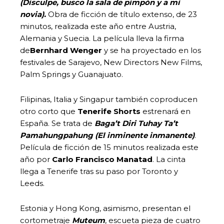
(Disculpe, busco la sala de pimpón y a mi
novia).
Obra de ficción de título extenso, de 23
minutos, realizada este año entre Austria,
Alemania y Suecia. La película lleva la firma
de
Bernhard Wenger
y se ha proyectado en los
festivales de Sarajevo, New Directors New Films,
Palm Springs y Guanajuato.
Filipinas, Italia y Singapur también coproducen
otro corto que
Tenerife Shorts
estrenará en
España. Se trata de
Baga’t Diri Tuhay Ta’t
Pamahungpahung (
El inminente inmanente)
.
Película de ficción de 15 minutos realizada este
año por
Carlo Francisco Manatad
. La cinta
llega a Tenerife tras su paso por Toronto y
Leeds.
Estonia y Hong Kong, asimismo, presentan el
cortometraje
Muteum
, escueta pieza de cuatro