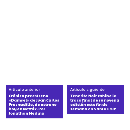
Artículo anterior
Artículo siguiente
Crónica preestreno
Tenerife Noir exhibe la
«Damsel» de Juan Carlos
traca final de su novena
Fresnadillo, de estreno
edición este fin de
hoy en Netflix. Por
semana en Santa Cruz
Jonathan Medina