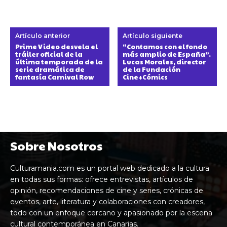
Artículo anterior
Artículo siguiente
Prime Video desvela el
“Contamos con el fondo
tráiler oficial de la
más amplio de España”.
última temporada de la
Lucas Morales, director
serie dramática de
de la Fundación
fantasía Carnival Row
Cine+Cómics
Sobre Nosotros
Culturamania.com es un portal web dedicado a la cultura
en todas sus formas: ofrece entrevistas, artículos de
opinión, recomendaciones de cine y series, crónicas de
eventos, arte, literatura y colaboraciones con creadores,
todo con un enfoque cercano y apasionado por la escena
cultural contemporánea en Canarias.