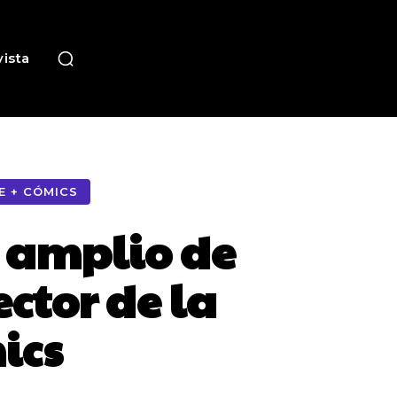
ista
E + CÓMICS
 amplio de
ctor de la
ics