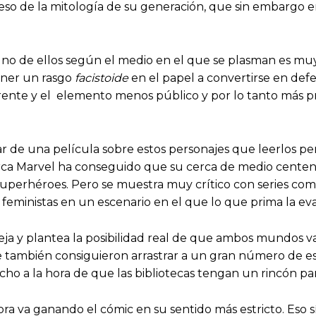
eso de la mitología de su generación, que sin embargo e
 uno de ellos según el medio en el que se plasman es m
ener un rasgo
facistoide
en el papel a convertirse en defen
te y el elemento menos público y por lo tanto más priv
ar de una película sobre estos personajes que leerlos pe
marca Marvel ha conseguido que su cerca de medio cente
os superhéroes. Pero se muestra muy crítico con series co
 feministas en un escenario en el que lo que prima la ev
eja y plantea la posibilidad real de que ambos mundos vay
ue también consiguieron arrastrar a un gran número de e
ho a la hora de que las bibliotecas tengan un rincón par
ora va ganando el cómic en su sentido más estricto. Eso