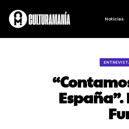
Noticias
ENTREVIST
“Contamos
España”. 
Fu