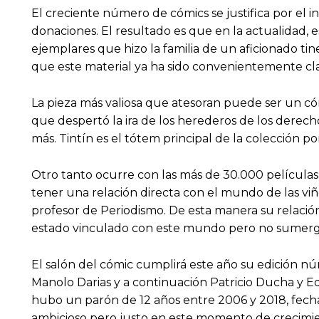
El creciente número de cómics se justifica por el
donaciones. El resultado es que en la actualidad,
ejemplares que hizo la familia de un aficionado t
que este material ya ha sido convenientemente cla
La pieza más valiosa que atesoran puede ser un c
que despertó la ira de los herederos de los derec
más. Tintín es el tótem principal de la colección 
Otro tanto ocurre con las más de 30.000 películas
tener una relación directa con el mundo de las v
profesor de Periodismo. De esta manera su relación
estado vinculado con este mundo pero no sumergi
El salón del cómic cumplirá este año su edición nú
Manolo Darias y a continuación Patricio Ducha y 
hubo un parón de 12 años entre 2006 y 2018, fecha
ambicioso pero justo en este momento de crecimien