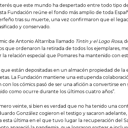
 interés que este mundo ha despertado entre todo tipo d
 esta Fundación reúne el fondo más amplio de toda Españ
inerfeño tras su muerte, una vez confirmaron que el le
sificado y conservado.
ómic de Antonio Altarriba llamado
Tintín y el Logo Rosa
, 
hos que ordenaron la retirada de todos los ejemplares, m
por la relación especial que Pomares ha mantenido con es
 que están depositadas en un almacén propiedad de la e
iñetas. La Fundación mantiene una estupenda colaborac
 con los cómics pasó de ser una afición a convertirse en
do como ocurre durante los últimos cuatro años”.
mero veinte, si bien es verdad que no ha tenido una cont
Eduardo González cogieron el testigo y sacaron adelant
 esta última en el que tuvo lugar la recuperación del S
to apareció la pandemia que lograron sortear e incluso