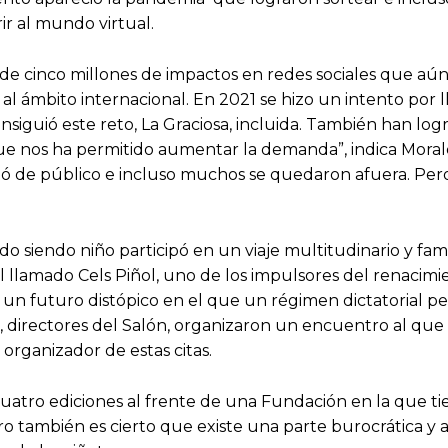
ir al mundo virtual.
r de cinco millones de impactos en redes sociales que aú
l ámbito internacional. En 2021 se hizo un intento por ll
siguió este reto, La Graciosa, incluida. También han log
ue nos ha permitido aumentar la demanda”, indica Morale
dó de público e incluso muchos se quedaron afuera. Pero 
ndo siendo niño participó en un viaje multitudinario y fam
l llamado Cels Piñol, uno de los impulsores del renacim
 un futuro distópico en el que un régimen dictatorial per
directores del Salón, organizaron un encuentro al que f
organizador de estas citas.
cuatro ediciones al frente de una Fundación en la que ti
 también es cierto que existe una parte burocrática y 