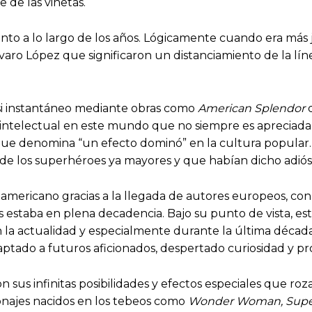
 de las viñetas.
nto a lo largo de los años. Lógicamente cuando era más j
aro López que significaron un distanciamiento de la lí
si instantáneo mediante obras como
American Splendor
q
e intelectual en este mundo que no siempre es apreciada
que denomina “un efecto dominó” en la cultura popular.
 de los superhéroes ya mayores y que habían dicho adió
mericano gracias a la llegada de autores europeos, con 
staba en plena decadencia. Bajo su punto de vista, est
a actualidad y especialmente durante la última década q
tado a futuros aficionados, despertado curiosidad y pro
n sus infinitas posibilidades y efectos especiales que roz
rsonajes nacidos en los tebeos como
Wonder Woman, Supe