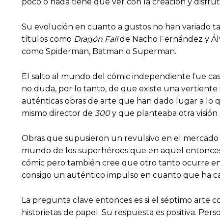
poco o nada tiene que ver con la creación y disfrute
Su evolución en cuanto a gustos no han variado ta
títulos como
Dragón Fall
de Nacho Fernández y Álv
como Spiderman, Batman o Superman.
El salto al mundo del cómic independiente fue ca
no duda, por lo tanto, de que existe una vertient
auténticas obras de arte que han dado lugar a lo 
mismo director de
300
y que planteaba otra visión
Obras que supusieron un revulsivo en el mercado a
mundo de los superhéroes que en aquel entonces e
cómic pero también cree que otro tanto ocurre en l
consigo un auténtico impulso en cuanto que ha cap
La pregunta clave entonces es si el séptimo arte co
historietas de papel. Su respuesta es positiva. Pe