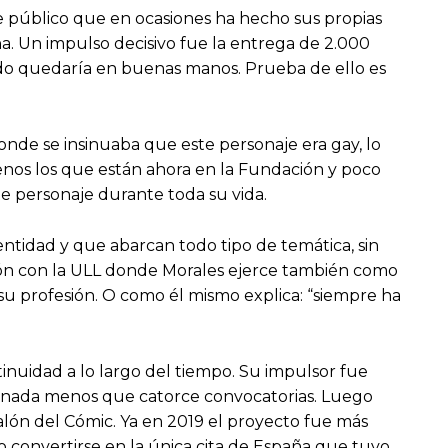
e público que en ocasiones ha hecho sus propias
a. Un impulso decisivo fue la entrega de 2.000
gado quedaría en buenas manos. Prueba de ello es
donde se insinuaba que este personaje era gay, lo
enos los que están ahora en la Fundación y poco
te personaje durante toda su vida.
ntidad y que abarcan todo tipo de temática, sin
ión con la ULL donde Morales ejerce también como
 su profesión. O como él mismo explica: “siempre ha
inuidad a lo largo del tiempo. Su impulsor fue
e, nada menos que catorce convocatorias. Luego
alón del Cómic. Ya en 2019 el proyecto fue más
 convertirse en la única cita de España que tuvo