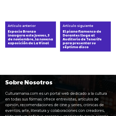
Artículo anterior
Artículo siguiente
Espacio Bronzo
El piano flamenco de
inaugura este jueves, 3
Dorantes llega al
de noviembre, la novena
Auditorio de Tenerife
exposición de La Vinal
para presentar su
séptimo disco
Sobre Nosotros
Culturamania.com es un portal web dedicado a la cultura
en todas sus formas: ofrece entrevistas, artículos de
opinión, recomendaciones de cine y series, crónicas de
eventos, arte, literatura y colaboraciones con creadores,