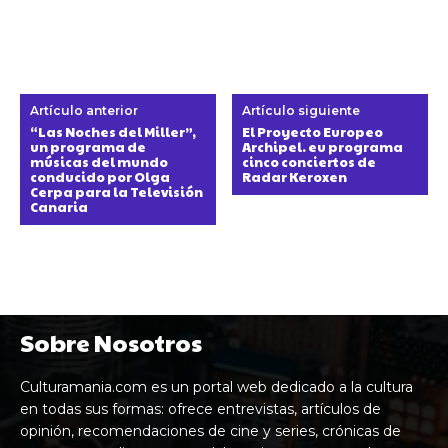
Artículo anterior
Artículo siguiente
“Las Noches del Miller”,
El Proyecto Europeo
un programa de
Archipel. eu programa
músicas del mundo
cinco conciertos de
conducido por Olga
Radar Keroxen
Cerpa para la Televisión
Canaria
Sobre Nosotros
Culturamania.com es un portal web dedicado a la cultura
en todas sus formas: ofrece entrevistas, artículos de
opinión, recomendaciones de cine y series, crónicas de