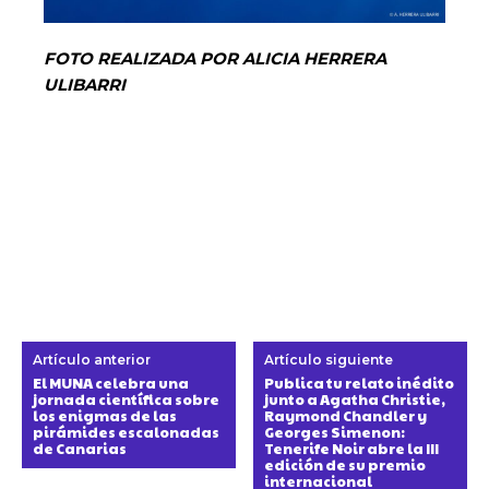
FOTO REALIZADA POR ALICIA HERRERA
ULIBARRI
Artículo anterior
Artículo siguiente
El MUNA celebra una
Publica tu relato inédito
jornada científica sobre
junto a Agatha Christie,
los enigmas de las
Raymond Chandler y
pirámides escalonadas
Georges Simenon:
de Canarias
Tenerife Noir abre la III
edición de su premio
internacional