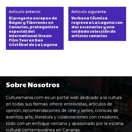
Artículo anterior
Artículo siguiente
El proyecto europeo de
Verbena Cósmica
Rayas y Tiburones en
regresa a La Laguna con
Canarias, protagonista
dos escenarios y una
especial del
cuidada selección de
International Ocean
artistas canarios
Film Tour en San
Cristóbal de La Laguna
Sobre Nosotros
Culturamania.com es un portal web dedicado a la cultura
en todas sus formas: ofrece entrevistas, artículos de
opinión, recomendaciones de cine y series, crónicas de
eventos, arte, literatura y colaboraciones con creadores,
todo con un enfoque cercano y apasionado por la escena
cultural contemporánea en Canarias.