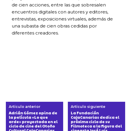
de cien acciones, entre las que sobresalen
encuentros digitales con autores y editores,
entrevistas, exposiciones virtuales, además de
una subasta de cien obras cedidas por
diferentes creadores.
Artículo anterior
Artículo siguiente
Adrián Gómez opina de
La Fundación
la película «Lo que
CajaCanarias dedica el
arde» proyectada en el
próximo ciclo de su
ciclo de cine del Otoño
Filmoteca a la figura del
Cultural CajaCanarias
cineasta José Luis