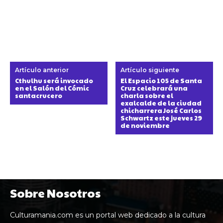
Artículo anterior
Artículo siguiente
Cthulhu será invocado
El Espacio 105 de Santa
en el Salón del Cómic
Cruz celebrará una
santacrucero
charla sobre el
exalcalde de la ciudad
chicharrera José Carlos
Schwartz este jueves 29
de noviembre
Sobre Nosotros
Culturamania.com es un portal web dedicado a la cultura