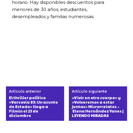
horario. Hay disponibles descuentos para
menores de 30 años, estudiantes,
desempleados y familias numerosas.
Artículo anterior
Artículo siguiente
El thriller político
«Vivir en otro cuerpo» y
«Varsovia 83: Un asunto
«Volveremos a estar
de Estado» llega a
juntas» Microrrelatos –
Filmin el 23 de
Elena Hernández Yanes |
diciembre
LEYENDO MIRADAS