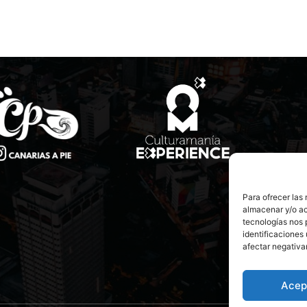
Para ofrecer las
almacenar y/o ac
tecnologías nos 
identificaciones 
afectar negativa
Acep