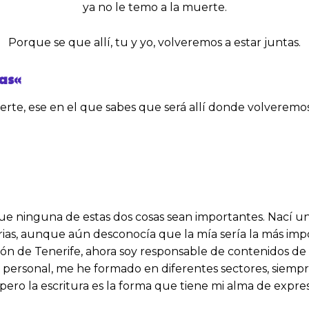
ya no le temo a la muerte.
Porque se que allí, tu y yo, volveremos a estar juntas.
as
«
e, ese en el que sabes que será allí donde volveremos 
que ninguna de estas dos cosas sean importantes. Nací u
ias, aunque aún desconocía que la mía sería la más impor
ión de Tenerife, ahora soy responsable de contenidos d
to personal, me he formado en diferentes sectores, siemp
 pero la escritura es la forma que tiene mi alma de expr