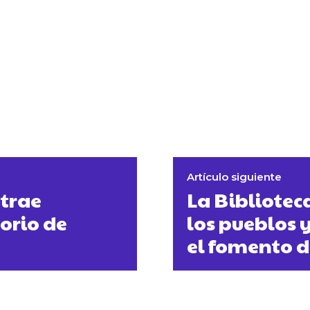
Artículo siguiente
 trae
La Bibliotec
orio de
los pueblos 
el fomento d