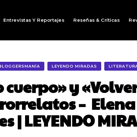
Entrevistas Y Reportajes
Reseñas & Críticas
Rev
BLOGGERSMANÍA
LEYENDO MIRADAS
LITERATUR
ro cuerpo» y «Volve
crorrelatos – Elen
es | LEYENDO MIR