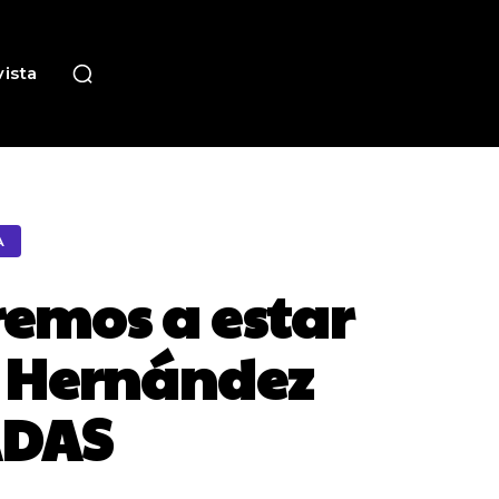
ista
A
remos a estar
a Hernández
ADAS