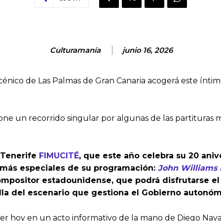
Culturamanía
junio 16, 2026
io escénico de Las Palmas de Gran Canaria acogerá este ín
e un recorrido singular por algunas de las partituras má
 Tenerife
FIMUCITÉ
, que este año celebra su 20 aniv
 más especiales de su programación:
John Williams
positor estadounidense, que podrá disfrutarse el sá
la del escenario que gestiona el Gobierno autonómi
cer hoy en un acto informativo de la mano de Diego Nava