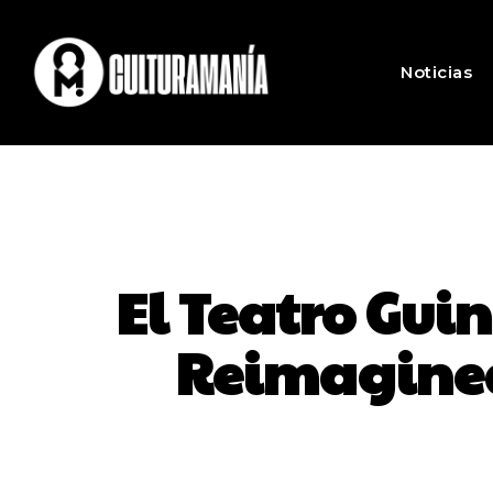
Noticias
El Teatro Gu
Reimagined’