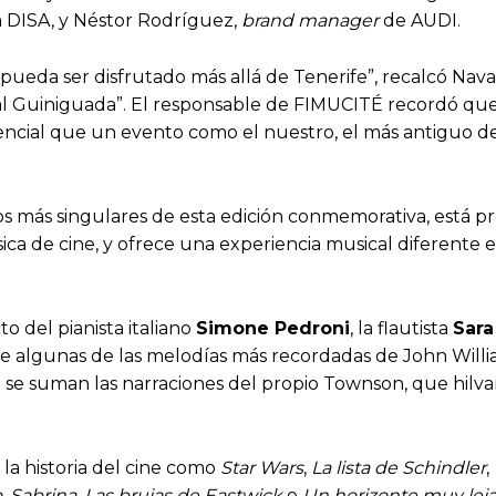
 DISA, y Néstor Rodríguez,
brand manager
de AUDI.
pueda ser disfrutado más allá de Tenerife”, recalcó Nava
al Guiniguada”. El responsable de FIMUCITÉ recordó que
sencial que un evento como el nuestro, el más antiguo 
s más singulares de esta edición conmemorativa, está p
ica de cine, y ofrece una experiencia musical diferente 
o del pianista italiano
Simone Pedroni
, la flautista
Sar
de algunas de las melodías más recordadas de John Willi
se suman las narraciones del propio Townson, que hilva
la historia del cine como
Star Wars
,
La lista de Schindler
,
o
,
Sabrina
,
Las brujas de Eastwick
o
Un horizonte muy lej