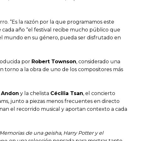
rro. “Es la razón por la que programamos este
 cada año “el festival recibe mucho público que
del mundo en su género, pueda ser disfrutado en
roducida por
Robert Townson
, considerado una
en torno a la obra de uno de los compositores más
a Andon
y la chelista
Cécilia Tsan
, el concierto
ams, junto a piezas menos frecuentes en directo
nan el recorrido musical y aportan contexto a cada
Memorias de una geisha
,
Harry Potter y el
ano
, en una selección pensada para mostrar tanto