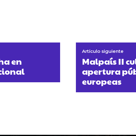
Artículo siguiente
cha en
Malpaís II c
cional
apertura públ
europeas