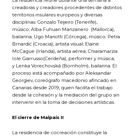
La residencia reúne durante una semana a
creadoras y creadores procedentes de distintos
territorios insulares europeos y diversas
disciplinas: Gonzalo Teijeiro (Tenerife),
músico; Alba Fuhuan Manzanero (Mallorca),
bailarina; Ugo Mariotti (Córcega), músico; Petra
Brnardić (Croacia), artista visual; Elaine
McCague (Irlanda), artista aérea; Chiaramarzia
Iole Giarrusso(Cerdeña), performer y música;
y Lenka Vorechovská (Bornholm), bailarina. El
proceso está acompañado por Aleksandar
Georgiev, coreógrafo macedonio afincado en
Canarias desde 2019, quien facilita el trabajo
desde la cohesión y la mediación del grupo sin
intervenir en la toma de decisiones artísticas.
El cierre de Malpaís II
La residencia de cocreación constituye la