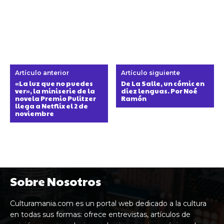
Artículo anterior
Artículo siguiente
«La luz que no puedes
De La Salle, un cómic en
ver», la miniserie de la
diez lenguas. Por Noé
novela Premio Pulitzer
Ramón
llega a Netflix el 2 de
noviembre
Sobre Nosotros
Culturamania.com es un portal web dedicado a la cultura
en todas sus formas: ofrece entrevistas, artículos de