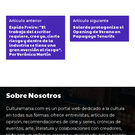
Artículo anterior
Artículo siguiente
Espido Freire: “El
Solardo protagoniza el
trabajo del escritor
Opening de Verano en
requiere, creo yo, cierto
Papagayo Tenerife
riesgo y dentro de la
industria se tiene una
gran aversión al riesgo”.
Por Verónica Martín
Sobre Nosotros
Culturamania.com es un portal web dedicado a la cultura
en todas sus formas: ofrece entrevistas, artículos de
opinión, recomendaciones de cine y series, crónicas de
eventos, arte, literatura y colaboraciones con creadores,
todo con un enfoque cercano y apasionado por la escena