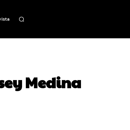
ista
ysey Medina