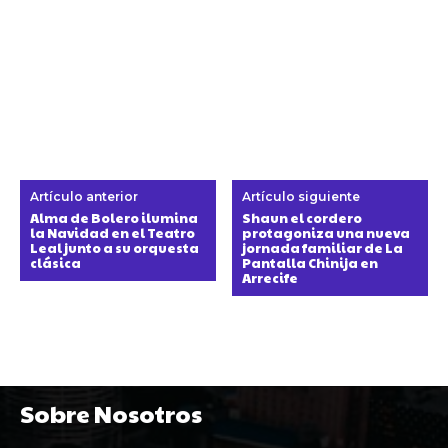
Artículo anterior
Artículo siguiente
Alma de Bolero ilumina
Shaun el cordero
la Navidad en el Teatro
protagoniza una nueva
Leal junto a su orquesta
jornada familiar de La
clásica
Pantalla Chinija en
Arrecife
Sobre Nosotros