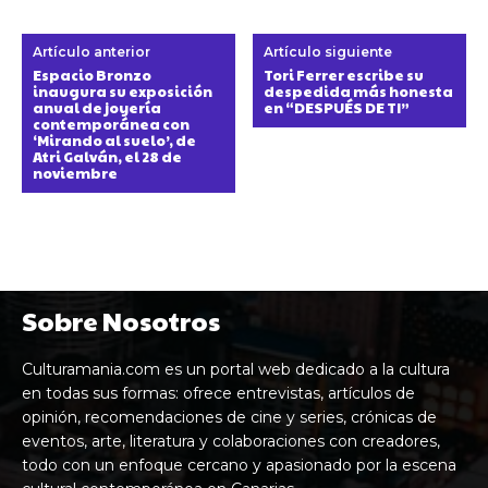
Artículo anterior
Artículo siguiente
Espacio Bronzo
Tori Ferrer escribe su
inaugura su exposición
despedida más honesta
anual de joyería
en “DESPUÉS DE TI”
contemporánea con
‘Mirando al suelo’, de
Atri Galván, el 28 de
noviembre
Sobre Nosotros
Culturamania.com es un portal web dedicado a la cultura
en todas sus formas: ofrece entrevistas, artículos de
opinión, recomendaciones de cine y series, crónicas de
eventos, arte, literatura y colaboraciones con creadores,
todo con un enfoque cercano y apasionado por la escena