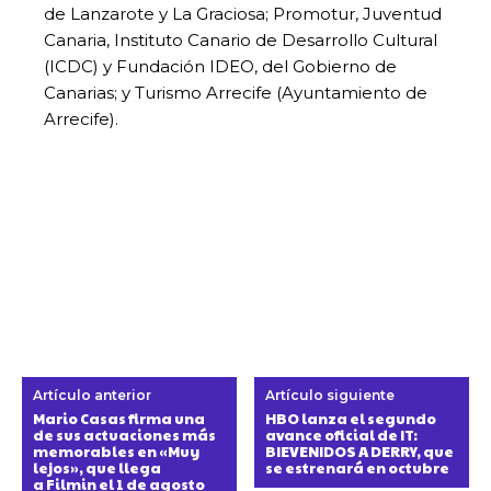
de Lanzarote y La Graciosa; Promotur, Juventud
Canaria, Instituto Canario de Desarrollo Cultural
(ICDC) y Fundación IDEO, del Gobierno de
Canarias; y Turismo Arrecife (Ayuntamiento de
Arrecife).
Artículo anterior
Artículo siguiente
Mario Casas firma una
HBO lanza el segundo
de sus actuaciones más
avance oficial de IT:
memorables en «Muy
BIEVENIDOS A DERRY, que
lejos», que llega
se estrenará en octubre
a Filmin el 1 de agosto