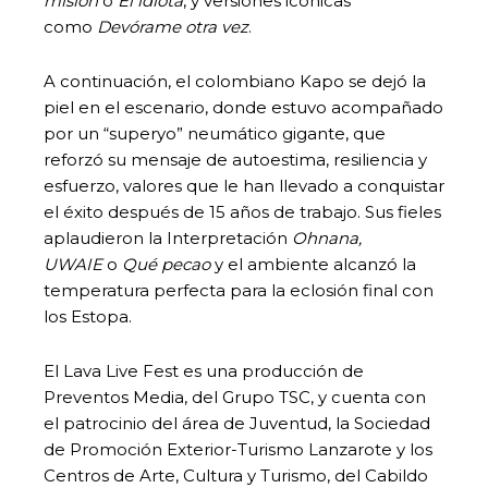
misión
o
El idiota
, y versiones icónicas
como
Devórame otra vez
.
A continuación, el colombiano Kapo se dejó la
piel en el escenario, donde estuvo acompañado
por un “superyo” neumático gigante, que
reforzó su mensaje de autoestima, resiliencia y
esfuerzo, valores que le han llevado a conquistar
el éxito después de 15 años de trabajo. Sus fieles
aplaudieron la Interpretación
Ohnana,
UWAIE
o
Qué pecao
y el ambiente alcanzó la
temperatura perfecta para la eclosión final con
los Estopa.
El Lava Live Fest es una producción de
Preventos Media, del Grupo TSC, y cuenta con
el patrocinio del área de Juventud, la Sociedad
de Promoción Exterior-Turismo Lanzarote y los
Centros de Arte, Cultura y Turismo, del Cabildo