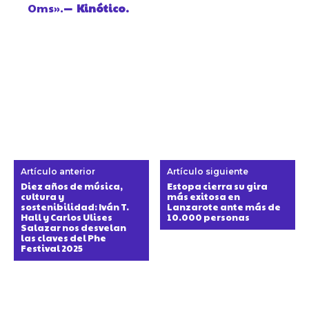
Oms».
— Kinótico.
Artículo anterior
Artículo siguiente
Diez años de música,
Estopa cierra su gira
cultura y
más exitosa en
sostenibilidad: Iván T.
Lanzarote ante más de
Hall y Carlos Ulises
10.000 personas
Salazar nos desvelan
las claves del Phe
Festival 2025