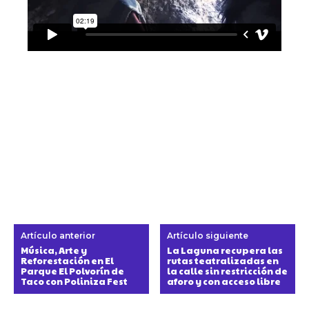
Artículo anterior
Artículo siguiente
Música, Arte y
La Laguna recupera las
Reforestación en El
rutas teatralizadas en
Parque El Polvorín de
la calle sin restricción de
Taco con Poliniza Fest
aforo y con acceso libre