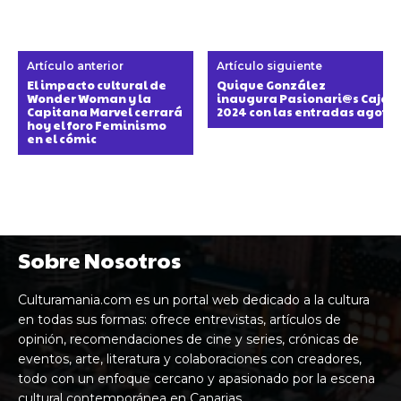
Artículo anterior
Artículo siguiente
El impacto cultural de
Quique González
Wonder Woman y la
inaugura Pasionari@s CajaC
Capitana Marvel cerrará
2024 con las entradas agota
hoy el foro Feminismo
en el cómic
Sobre Nosotros
Culturamania.com es un portal web dedicado a la cultura
en todas sus formas: ofrece entrevistas, artículos de
opinión, recomendaciones de cine y series, crónicas de
eventos, arte, literatura y colaboraciones con creadores,
todo con un enfoque cercano y apasionado por la escena
cultural contemporánea en Canarias.